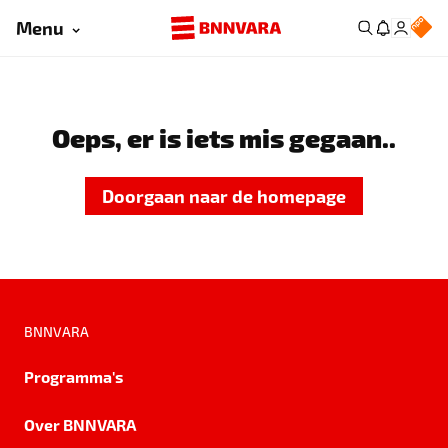
Menu
Oeps, er is iets mis gegaan..
Doorgaan naar de homepage
BNNVARA
Programma's
Over BNNVARA