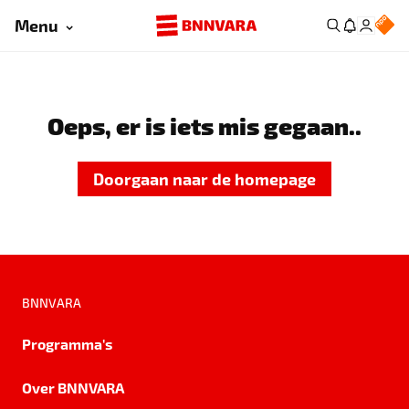
Menu
Oeps, er is iets mis gegaan..
Doorgaan naar de homepage
BNNVARA
Programma's
Over BNNVARA