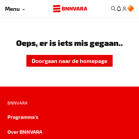
Menu
Oeps, er is iets mis gegaan..
Doorgaan naar de homepage
BNNVARA
Programma's
Over BNNVARA