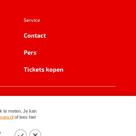
Service
Contact
Pers
Tickets kopen
RSIN 8531 62 402