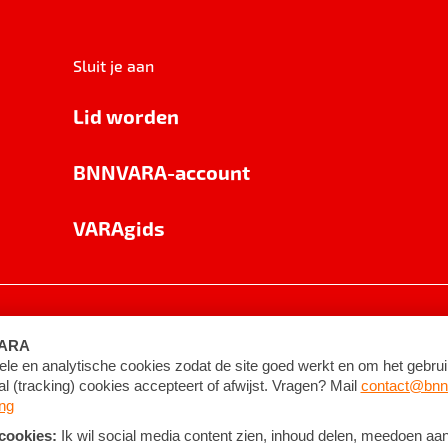
Sluit je aan
Lid worden
BNNVARA-account
VARAgids
voorwaarden
©
2026
BNNVARA