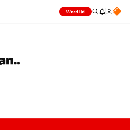
Word lid
an..