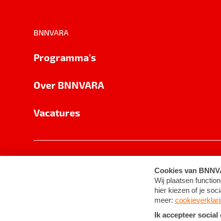
BNNVARA
Programma's
Over BNNVARA
Vacatures
Privacy
Cookie-instellingen
Algemene 