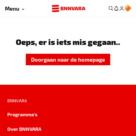
Menu
Oeps, er is iets mis gegaan..
Doorgaan naar de homepage
BNNVARA
Programma's
Over BNNVARA