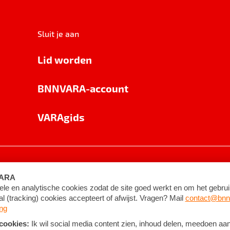
Sluit je aan
Lid worden
BNNVARA-account
VARAgids
voorwaarden
©
2026
BNNVARA