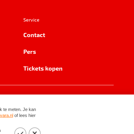
Service
Contact
Pers
Tickets kopen
RSIN 8531 62 402