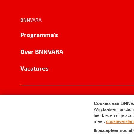
BNNVARA
Programma's
Over BNNVARA
Vacatures
Privacy
Cookie-instellingen
Algemene 