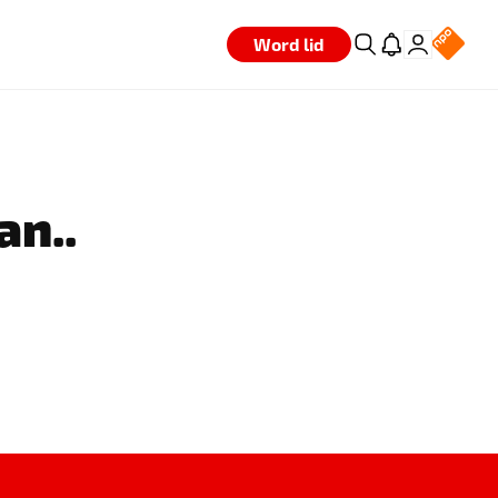
Word lid
an..