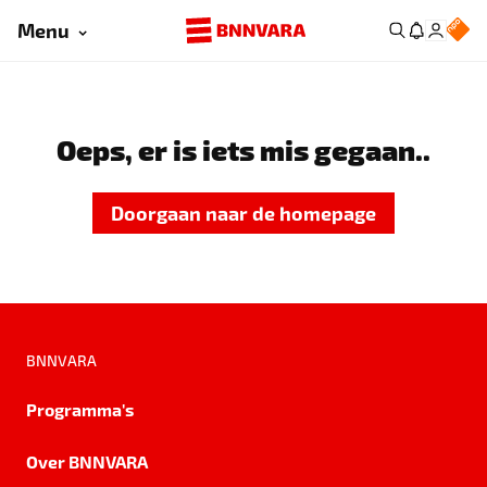
Menu
Oeps, er is iets mis gegaan..
Doorgaan naar de homepage
BNNVARA
Programma's
Over BNNVARA