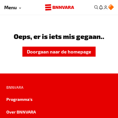
Menu
Oeps, er is iets mis gegaan..
Doorgaan naar de homepage
BNNVARA
Programma's
Over BNNVARA