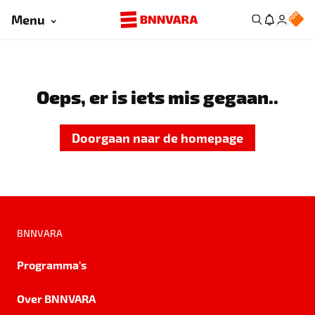
Menu
Oeps, er is iets mis gegaan..
Doorgaan naar de homepage
BNNVARA
Programma's
Over BNNVARA