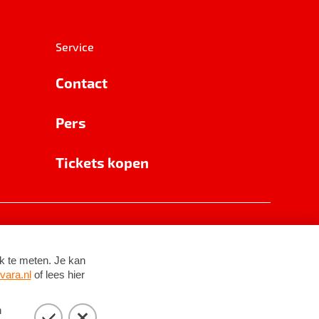
Service
Contact
Pers
Tickets kopen
RSIN 8531 62 402