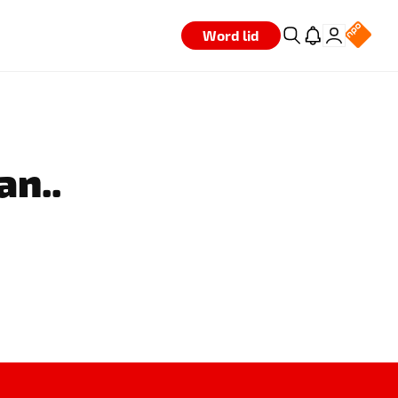
Word lid
an..