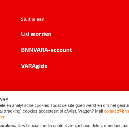
Sluit je aan
Lid worden
BNNVARA-account
VARAgids
voorwaarden
©
2026
BNNVARA