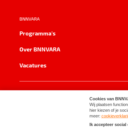
BNNVARA
Programma's
Over BNNVARA
Vacatures
Privacy
Cookie-instellingen
Algemene 