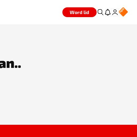
Word lid
an..