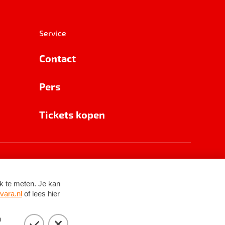
Service
Contact
Pers
Tickets kopen
RSIN 8531 62 402