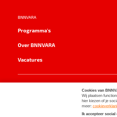
BNNVARA
Programma's
Over BNNVARA
Vacatures
Privacy
Cookie-instellingen
Algemene 