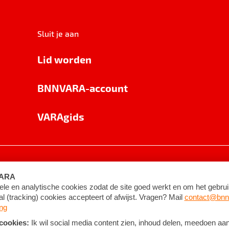
Sluit je aan
Lid worden
BNNVARA-account
VARAgids
voorwaarden
©
2026
BNNVARA