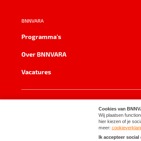
BNNVARA
Programma's
Over BNNVARA
Vacatures
Privacy
Cookie-instellingen
Algemene 