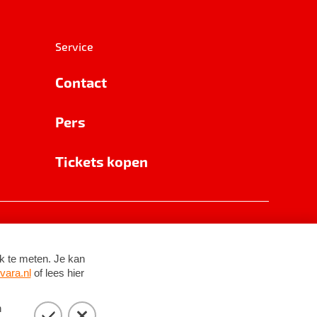
Service
Contact
Pers
Tickets kopen
RSIN 8531 62 402