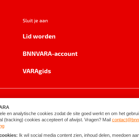
Sluit je aan
Lid worden
BNNVARA-account
VARAgids
voorwaarden
©
2026
BNNVARA