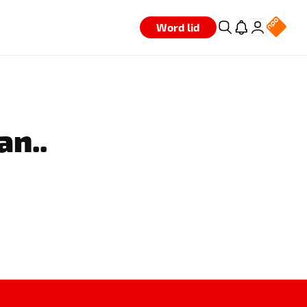
Word lid
an..