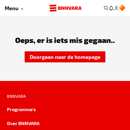
Menu
Oeps, er is iets mis gegaan..
Doorgaan naar de homepage
BNNVARA
Programma's
Over BNNVARA