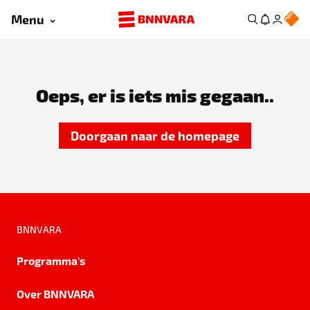
Menu
Oeps, er is iets mis gegaan..
Doorgaan naar de homepage
BNNVARA
Programma's
Over BNNVARA