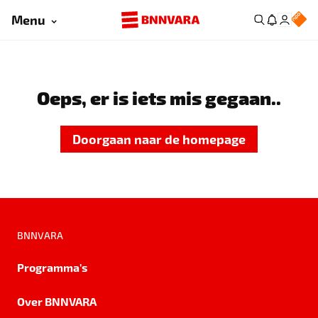
Menu
Oeps, er is iets mis gegaan..
Doorgaan naar de homepage
BNNVARA
Programma's
Over BNNVARA