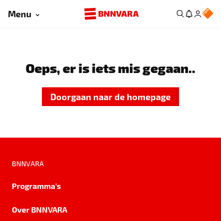
Menu
Oeps, er is iets mis gegaan..
Doorgaan naar de homepage
BNNVARA
Programma's
Over BNNVARA